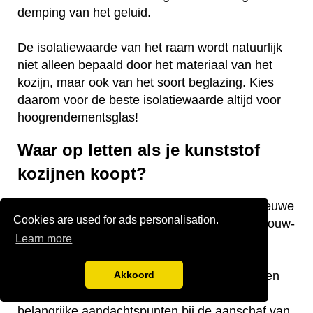
demping van het geluid.
De isolatiewaarde van het raam wordt natuurlijk
niet alleen bepaald door het materiaal van het
kozijn, maar ook van het soort beglazing. Kies
daarom voor de beste isolatiewaarde altijd voor
hoogrendementsglas!
Waar op letten als je kunststof
kozijnen koopt?
Vraag je je af waar je op moet letten als je nieuwe
Cookies are used for ads personalisation.
kunststof kozijnen gaat kopen voor je nieuwbouw-
Learn more
of bestaande woning? Wij hebben een aantal
nuttige tips voor je! De keurmerken van de
kozijnen, welke isolatiewaarde je nodig hebt en
Akkoord
welk raamtype je wilt laten plaatsen zijn
belangrijke aandachtspunten bij de aanschaf van