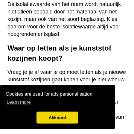
De isolatiewaarde van het raam wordt natuurlijk
niet alleen bepaald door het materiaal van het
kozijn, maar ook van het soort beglazing. Kies
daarom voor de beste isolatiewaarde altijd voor
hoogrendementsglas!
Waar op letten als je kunststof
kozijnen koopt?
Vraag je je af waar je op moet letten als je nieuwe
kunststof kozijnen gaat kopen voor je nieuwbouw-
of bestaande woning? Wij hebben een aantal
Cookies are used for ads personalisation.
nuttige tips voor je! De keurmerken van de
kozijnen, welke isolatiewaarde je nodig hebt en
Learn more
welk raamtype je wilt laten plaatsen zijn
belangrijke aandachtspunten bij de aanschaf van
Akkoord
kunststof kozijnen.