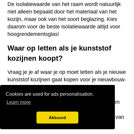
De isolatiewaarde van het raam wordt natuurlijk
niet alleen bepaald door het materiaal van het
kozijn, maar ook van het soort beglazing. Kies
daarom voor de beste isolatiewaarde altijd voor
hoogrendementsglas!
Waar op letten als je kunststof
kozijnen koopt?
Vraag je je af waar je op moet letten als je nieuwe
kunststof kozijnen gaat kopen voor je nieuwbouw-
of bestaande woning? Wij hebben een aantal
Cookies are used for ads personalisation.
nuttige tips voor je! De keurmerken van de
kozijnen, welke isolatiewaarde je nodig hebt en
Learn more
welk raamtype je wilt laten plaatsen zijn
belangrijke aandachtspunten bij de aanschaf van
Akkoord
kunststof kozijnen.