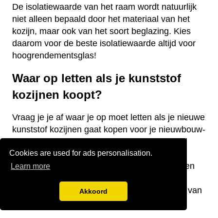
De isolatiewaarde van het raam wordt natuurlijk
niet alleen bepaald door het materiaal van het
kozijn, maar ook van het soort beglazing. Kies
daarom voor de beste isolatiewaarde altijd voor
hoogrendementsglas!
Waar op letten als je kunststof
kozijnen koopt?
Vraag je je af waar je op moet letten als je nieuwe
kunststof kozijnen gaat kopen voor je nieuwbouw-
of bestaande woning? Wij hebben een aantal
Cookies are used for ads personalisation.
nuttige tips voor je! De keurmerken van de
kozijnen, welke isolatiewaarde je nodig hebt en
Learn more
welk raamtype je wilt laten plaatsen zijn
belangrijke aandachtspunten bij de aanschaf van
Akkoord
kunststof kozijnen.