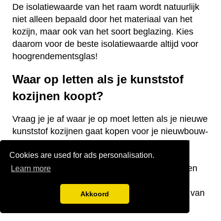
De isolatiewaarde van het raam wordt natuurlijk
niet alleen bepaald door het materiaal van het
kozijn, maar ook van het soort beglazing. Kies
daarom voor de beste isolatiewaarde altijd voor
hoogrendementsglas!
Waar op letten als je kunststof
kozijnen koopt?
Vraag je je af waar je op moet letten als je nieuwe
kunststof kozijnen gaat kopen voor je nieuwbouw-
of bestaande woning? Wij hebben een aantal
Cookies are used for ads personalisation.
nuttige tips voor je! De keurmerken van de
kozijnen, welke isolatiewaarde je nodig hebt en
Learn more
welk raamtype je wilt laten plaatsen zijn
belangrijke aandachtspunten bij de aanschaf van
Akkoord
kunststof kozijnen.