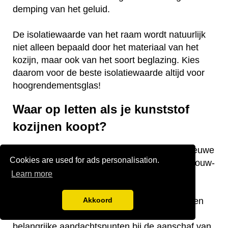
demping van het geluid.
De isolatiewaarde van het raam wordt natuurlijk
niet alleen bepaald door het materiaal van het
kozijn, maar ook van het soort beglazing. Kies
daarom voor de beste isolatiewaarde altijd voor
hoogrendementsglas!
Waar op letten als je kunststof
kozijnen koopt?
Vraag je je af waar je op moet letten als je nieuwe
Cookies are used for ads personalisation.
kunststof kozijnen gaat kopen voor je nieuwbouw-
Learn more
of bestaande woning? Wij hebben een aantal
nuttige tips voor je! De keurmerken van de
kozijnen, welke isolatiewaarde je nodig hebt en
Akkoord
welk raamtype je wilt laten plaatsen zijn
belangrijke aandachtspunten bij de aanschaf van